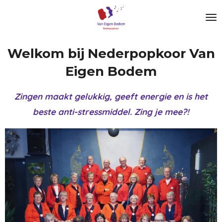
Ga
direct
naar
Welkom bij Nederpopkoor Van
de
Eigen Bodem
hoofdinhoud
Zingen maakt gelukkig, geeft energie en is het
beste anti-stressmiddel. Zing je mee?!