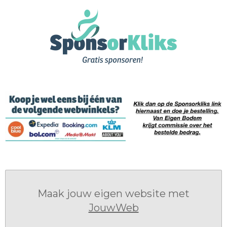
c
s
e
t
b
a
o
g
o
r
k
a
m
Maak jouw eigen website met
JouwWeb